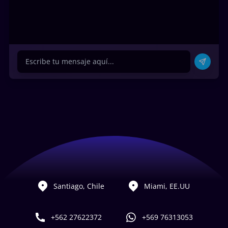
Santiago, Chile
Miami, EE.UU
+562 27622372
+569 76313053