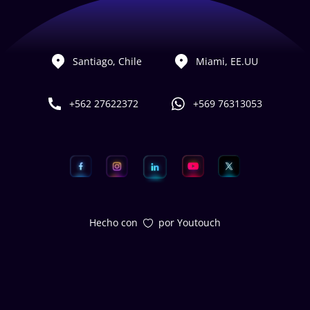
Santiago, Chile
Miami, EE.UU
+562 27622372
+569 76313053
Hecho con
por Youtouch