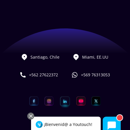
Santiago, Chile
Miami, EE.UU
+562 27622372
+569 76313053
¡Bienvenid@ a Youtouch!
Hecho con
por Youtouch