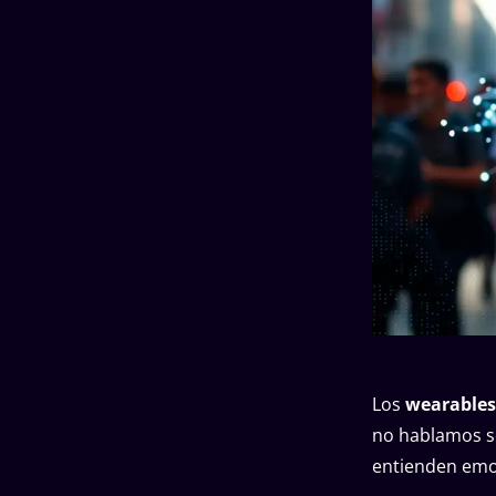
Los
wearables
no hablamos s
entienden emo