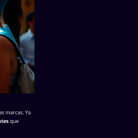
as marcas. Ya
ntes
que