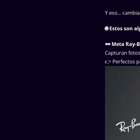
Y eso... cambi
🌐 Estos son 
🕶 Meta Ray-B
Capturan fotos
👉 Perfectos pa