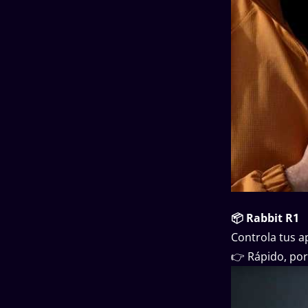
📦 Rabbit R1
Controla tus a
👉 Rápido, port