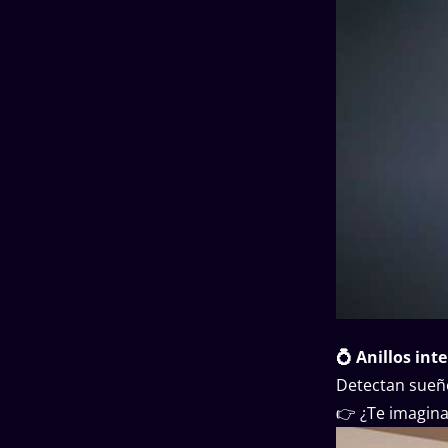
💍 Anillos int
Detectan sueño
👉 ¿Te imagina