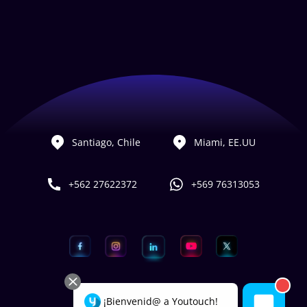
Santiago, Chile
Miami, EE.UU
+562 27622372
+569 76313053
¡Bienvenid@ a Youtouch!
Hecho con
por Youtouch