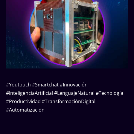
#Youtouch #Smartchat #Innovación
#InteligenciaArtificial #LenguajeNatural #Tecnología
#Productividad #TransformaciónDigital
#Automatización