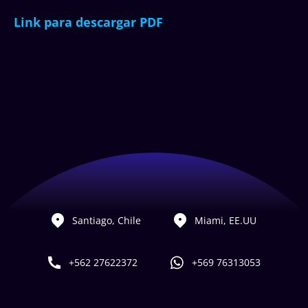
Link para descargar PDF
Santiago, Chile
Miami, EE.UU
+562 27622372
+569 76313053