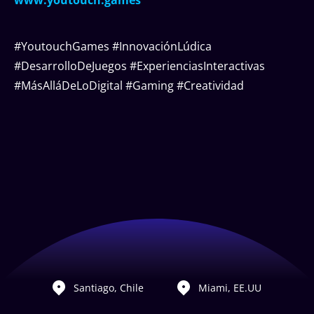
www.youtouch.games
#YoutouchGames #InnovaciónLúdica
#DesarrolloDeJuegos #ExperienciasInteractivas
#MásAlláDeLoDigital #Gaming #Creatividad
Santiago, Chile
Miami, EE.UU