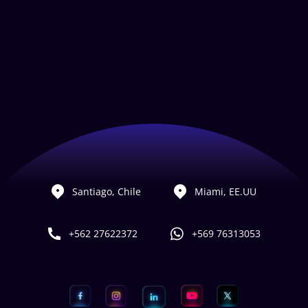
Santiago, Chile
Miami, EE.UU
+562 27622372
+569 76313053