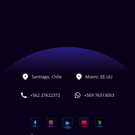
Santiago, Chile
Miami, EE.UU
+562 27622372
+569 76313053