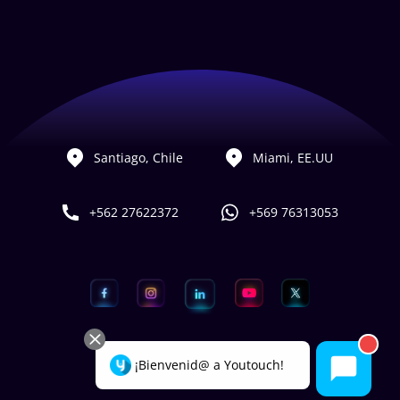
Santiago, Chile
Miami, EE.UU
+562 27622372
+569 76313053
¡Bienvenid@ a Youtouch!
Hecho con
por Youtouch